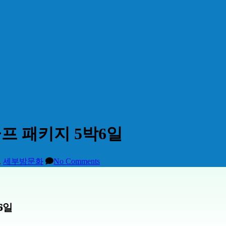
골프 패키지 5박6일
,
세부밤문화
No Comments
6일