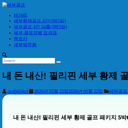
Skip
to
content
HOME
세
세부황제골프 4인(3박5일)
부
세부골프 4인 54홀(3박5일)
골
세부 골프장별 요금표
프
렌트카
세부밤문화
24
시
간
무
내 돈 내산! 필리핀 세부 황제 
료
상
담
on40419n4
2026년 05월 22일
2026년 05월 22일
세부골프
내 돈 내산! 필리핀 세부 황제 골프 패키지 5박