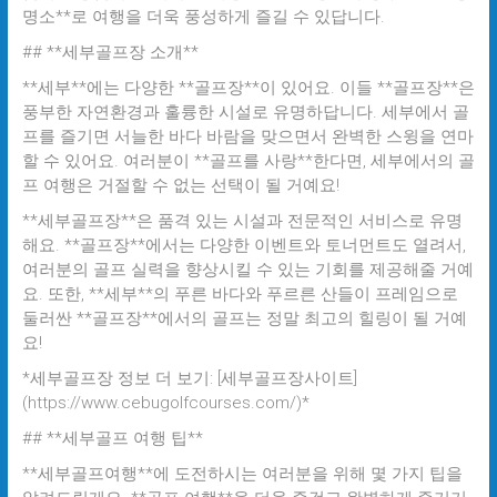
명소**로 여행을 더욱 풍성하게 즐길 수 있답니다.
## **세부골프장 소개**
**세부**에는 다양한 **골프장**이 있어요. 이들 **골프장**은
풍부한 자연환경과 훌륭한 시설로 유명하답니다. 세부에서 골
프를 즐기면 서늘한 바다 바람을 맞으면서 완벽한 스윙을 연마
할 수 있어요. 여러분이 **골프를 사랑**한다면, 세부에서의 골
프 여행은 거절할 수 없는 선택이 될 거예요!
**세부골프장**은 품격 있는 시설과 전문적인 서비스로 유명
해요. **골프장**에서는 다양한 이벤트와 토너먼트도 열려서,
여러분의 골프 실력을 향상시킬 수 있는 기회를 제공해줄 거예
요. 또한, **세부**의 푸른 바다와 푸르른 산들이 프레임으로
둘러싼 **골프장**에서의 골프는 정말 최고의 힐링이 될 거예
요!
*세부골프장 정보 더 보기: [세부골프장사이트]
(https://www.cebugolfcourses.com/)*
## **세부골프 여행 팁**
**세부골프여행**에 도전하시는 여러분을 위해 몇 가지 팁을