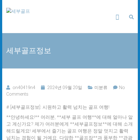
Skip
세
to
content
부
골
세부골프정보
프
24
시
간
무
on40419n4
2024년 09월 20일
미분류
No
료
Comments
상
담
# [세부골프정보]: 시원하고 활력 넘치는 골프 여행!
**안녕하세요!** 여러분, **세부 골프 여행**에 대해 얼마나 알
고 계신가요? 제가 여러분에게 **세부골프정보**에 대해 소개
해드릴게요! 세부에서 즐기는 골프 여행은 정말 멋지고 활력
넘치는 경험이 될 거예요. 다양한 **골프장**과 풍부한 **관광