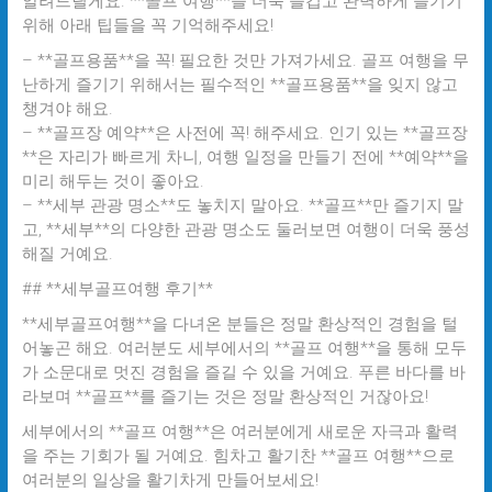
알려드릴게요. **골프 여행**을 더욱 즐겁고 완벽하게 즐기기
위해 아래 팁들을 꼭 기억해주세요!
– **골프용품**을 꼭! 필요한 것만 가져가세요. 골프 여행을 무
난하게 즐기기 위해서는 필수적인 **골프용품**을 잊지 않고
챙겨야 해요.
– **골프장 예약**은 사전에 꼭! 해주세요. 인기 있는 **골프장
**은 자리가 빠르게 차니, 여행 일정을 만들기 전에 **예약**을
미리 해두는 것이 좋아요.
– **세부 관광 명소**도 놓치지 말아요. **골프**만 즐기지 말
고, **세부**의 다양한 관광 명소도 둘러보면 여행이 더욱 풍성
해질 거예요.
## **세부골프여행 후기**
**세부골프여행**을 다녀온 분들은 정말 환상적인 경험을 털
어놓곤 해요. 여러분도 세부에서의 **골프 여행**을 통해 모두
가 소문대로 멋진 경험을 즐길 수 있을 거예요. 푸른 바다를 바
라보며 **골프**를 즐기는 것은 정말 환상적인 거잖아요!
세부에서의 **골프 여행**은 여러분에게 새로운 자극과 활력
을 주는 기회가 될 거예요. 힘차고 활기찬 **골프 여행**으로
여러분의 일상을 활기차게 만들어보세요!