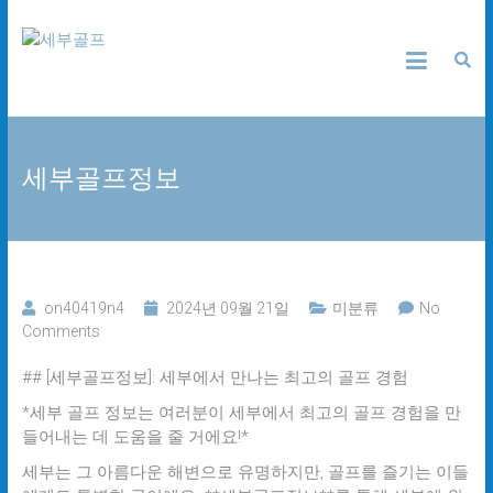
Skip
세
to
content
부
골
세부골프정보
프
24
시
간
무
on40419n4
2024년 09월 21일
미분류
No
료
Comments
상
담
## [세부골프정보]: 세부에서 만나는 최고의 골프 경험
*세부 골프 정보는 여러분이 세부에서 최고의 골프 경험을 만
들어내는 데 도움을 줄 거에요!*
세부는 그 아름다운 해변으로 유명하지만, 골프를 즐기는 이들