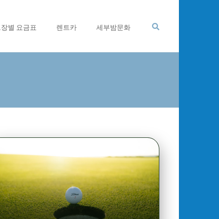
프장별 요금표
렌트카
세부밤문화