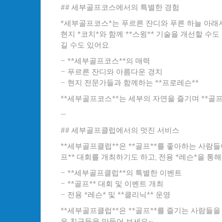
## 세부골프코스에서의 특별한 경험
*세부골프코스*는 푸르른 잔디와 푸른 하늘 아래서
현지 *코치*와 함께 **스윙** 기술을 개선할 수
길 수도 있어요.
– **세부골프코스**의 매력
– 푸르른 잔디와 아름다운 경치
– 현지 전문가들과 함께하는 **프로레슨**
**세부골프코스**는 세부의 자연을 즐기며 **골프
—
## 세부골프클럽에서의 멋진 서비스
**세부골프클럽**은 **골프**를 좋아하는 사람들
프** 대회를 개최하기도 하고, 전용 *레슨*을 통해
– **세부골프클럽**의 특별한 이벤트
– **골프** 대회 및 이벤트 개최
– 전용 *레슨* 및 **클리닉** 운영
**세부골프클럽**은 **골프**를 즐기는 사람들을
운 친구들을 만들어 보세요~