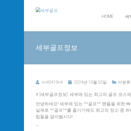
Skip
세
to
content
HOME
세
부
골
세부골프정보
프
24
시
간
무
on40419n4
2024년 10월 02일
미분류
료
상
# [세부골프정보]: 세부에 있는 최고의 골프 코스
담
안녕하세요! 세부에 있는 **골프** 팬들을 위한
실제로 **골프**를 즐기기에도 최고의 장소 중 하
럽들을 알아봅시다!
—