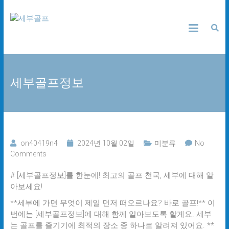
Skip
세
to
content
부
골
세부골프정보
프
24
시
간
무
on40419n4
2024년 10월 02일
미분류
No
료
Comments
상
담
# [세부골프정보]를 한눈에! 최고의 골프 천국, 세부에 대해 알
아보세요!
**세부에 가면 무엇이 제일 먼저 떠오르나요? 바로 골프!** 이
번에는 [세부골프정보]에 대해 함께 알아보도록 할게요. 세부
는 골프를 즐기기에 최적의 장소 중 하나로 알려져 있어요. **