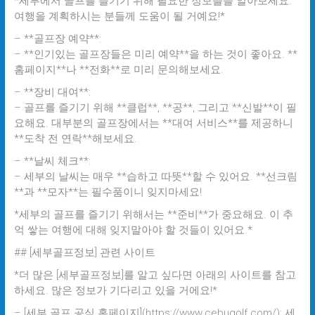
*세부에서 골프를 즐기기 위해 필요한 정보들을 알아보세요.
여행을 계획하시는 분들께 도움이 될 거예요!*
– **골프장 예약**:
– **인기있는 골프장들은 미리 예약**을 하는 것이 좋아요. **
홈페이지**나 **전화**로 미리 문의해보세요.
– **장비 대여**:
– 골프를 즐기기 위해 **클럽**, **공**, 그리고 **신발**이 필
요해요. 대부분의 골프장에서는 **대여 서비스**를 제공하니
**도착 전 연락**해보세요.
– **날씨 체크**:
– 세부의 날씨는 매우 **습하고 따뜻**할 수 있어요. **선크림
**과 **모자**는 필수품이니 잊지마세요!
*세부의 골프를 즐기기 위해서는 **준비**가 중요해요. 이 추
억 쌓는 여행에 대해 잊지말아야 할 것들이 있어요.*
## [세부골프정보] 관련 사이트
*더 많은 [세부골프정보]를 알고 싶다면 아래의 사이트를 참고
하세요. 많은 정보가 기다리고 있을 거에요!*
– [세부 골프 공식 홈페이지](https://www.cebugolf.com/): 세