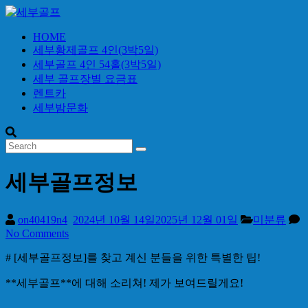
Skip
to
content
HOME
세
세부황제골프 4인(3박5일)
부
세부골프 4인 54홀(3박5일)
골
세부 골프장별 요금표
프
렌트카
세부밤문화
24
시
간
무
세부골프정보
료
상
담
on40419n4
2024년 10월 14일
2025년 12월 01일
미분류
No Comments
# [세부골프정보]를 찾고 계신 분들을 위한 특별한 팁!
**세부골프**에 대해 소리쳐! 제가 보여드릴게요!
—