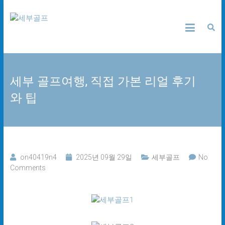
Skip
세
to
content
부
골
세부 골프여행, 직접 가본 리얼 후기
프
와 팁
24
시
간
무
료
상
on40419n4
2025년 09월 29일
세부골프
No
담
Comments