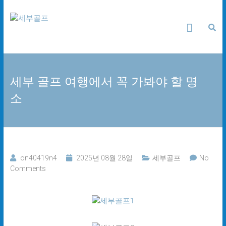
Skip
세
to
content
부
골
세부 골프 여행에서 꼭 가봐야 할 명
프
소
24
시
간
무
료
상
on40419n4
2025년 08월 28일
세부골프
No
담
Comments