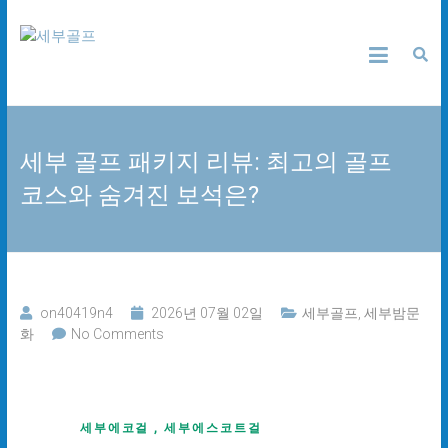
Skip
세
to
content
부
골
세부 골프 패키지 리뷰: 최고의 골프
프
코스와 숨겨진 보석은?
24
시
간
무
료
상
on40419n4
2026년 07월 02일
세부골프
,
세부밤문
담
화
No Comments
세부에코걸 , 세부에스코트걸