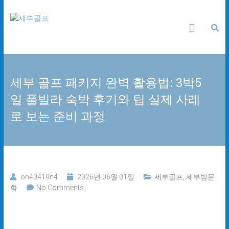
Skip
세
to
content
부
골
세부 골프 패키지 완벽 활용법: 3박5
프
일 풀빌라 숙박 후기와 팁 실제 사례
24
로 보는 준비 과정
시
간
무
료
상
담
on40419n4
2026년 06월 01일
세부골프
,
세부밤문
화
No Comments