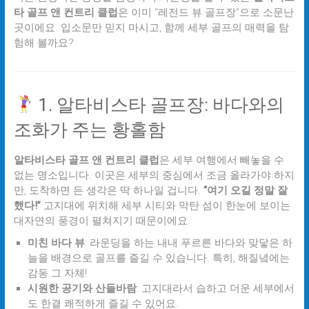
타 골프 앤 컨트리 클럽
은 이미 “레전드 뷰 골프장”으로 소문난
곳이에요. 입소문만 믿지 마시고, 함께 세부 골프의 매력을 탐
험해 볼까요?
1. 알타비스타 골프장: 바다와의
조화가 주는 황홀함
알타비스타 골프 앤 컨트리 클럽
은 세부 여행에서 빼놓을 수
없는 명소입니다. 이곳은 세부의 중심에서 조금 올라가야 하지
만, 도착하면 든 생각은 딱 하나일 겁니다.
“여기 오길 정말 잘
했다!”
고지대에 위치해 세부 시티와 막탄 섬이 한눈에 보이는
대자연의 풍경이 펼쳐지기 때문이에요.
미친 바다 뷰
: 라운딩을 하는 내내 푸르른 바다와 맞닿은 하
늘을 배경으로 골프를 즐길 수 있습니다. 특히, 해질녘에는
감동 그 자체!
시원한 공기와 산들바람
: 고지대라서 습하고 더운 세부에서
도 한결 쾌적하게 즐길 수 있어요.