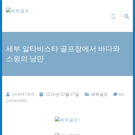
Skip
세
to
content
부
골
세부 알타비스타 골프장에서 바다와
프
스윙의 낭만
24
시
간
무
료
상
on40419n4
2026년 02월 07일
세부골프
No
담
Comments