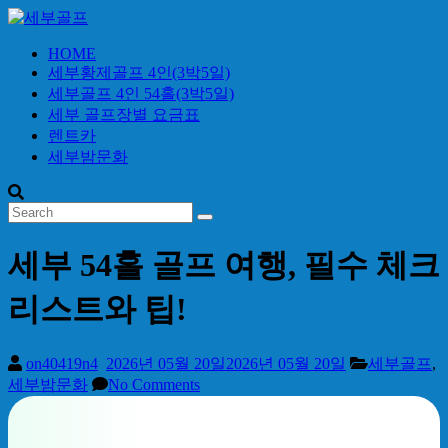
Skip
to
content
HOME
세
세부황제골프 4인(3박5일)
부
세부골프 4인 54홀(3박5일)
골
세부 골프장별 요금표
프
렌트카
세부밤문화
24
시
간
무
세부 54홀 골프 여행, 필수 체크
료
상
리스트와 팁!
담
on40419n4
2026년 05월 20일
2026년 05월 20일
세부골프
,
세부밤문화
No Comments